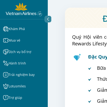
Đ
Khám Phá
Quý Hội viên c
Mua vé
Rewards Lifesty
Dịch vụ bổ trợ
Đặc Quy
Hành trình
Bữa 
Trải nghiệm bay
Thứ
Lotusmiles
Giảm
Trợ giúp
Giả