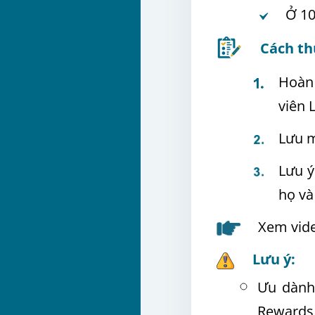
Ở 10
Cách th
Hoàn 
viên 
Lưu m
Lưu ý
họ và
Xem vide
Lưu ý:
Ưu dàn
Rewards 