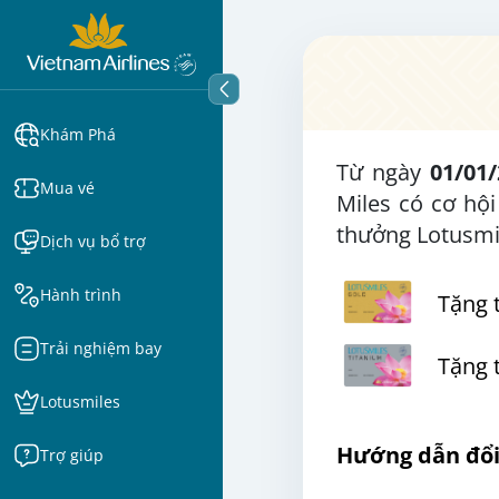
Khám Phá
Từ ngày
01/01/
Mua vé
Miles có cơ hộ
thưởng Lotusmil
Dịch vụ bổ trợ
Hành trình
Tặng 
Trải nghiệm bay
Tặng t
Lotusmiles
Hướng dẫn đổi
Trợ giúp