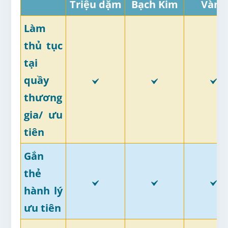
Triệu dặm
Bạch Kim
Vàng
Làm
thủ tục
tại
quầy
thương
gia/ ưu
tiên
Gắn
thẻ
hành lý
ưu tiên