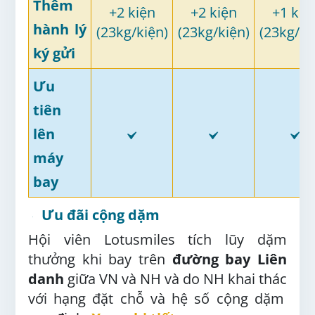
Thêm
+2 kiện
+2 kiện
+1 kiệ
hành lý
(23kg/kiện)
(23kg/kiện)
(23kg/ki
ký gửi
Ưu
tiên
lên
máy
bay
Ưu đãi cộng dặm
Hội viên Lotusmiles tích lũy dặm
thưởng khi bay trên
đường bay Liên
danh
giữa VN và NH và do NH khai thác
với hạng đặt chỗ và hệ số cộng dặm