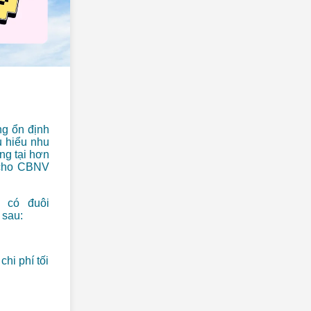
ng ổn định
u hiểu nhu
ng tại hơn
g cho CBNV
 có đuôi
 sau:
chi phí tối