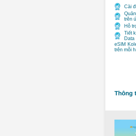
Cài đ
Quản 
trên 
Hỗ tr
Tiết 
Data 
eSIM Kole
trên mỗi 
Thông t