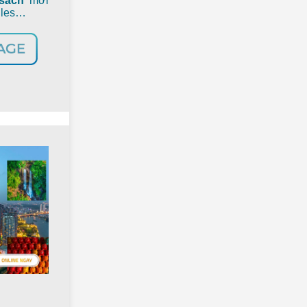
 sách
mới
iles…