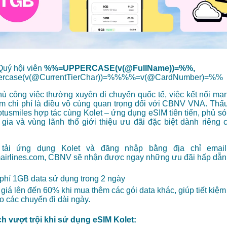
Quý hội viên
%%=UPPERCASE(v(@FullName))=%%,
rcase(v(@CurrentTierChar))=%%%%=v(@CardNumber)=%%
hù công việc thường xuyên di chuyển quốc tế, việc kết nối mạ
iệm chi phí là điều vô cùng quan trọng đối với CBNV VNA. Thấ
otusmiles hợp tác cùng Kolet – ứng dụng eSIM tiên tiến, phủ só
gia và vùng lãnh thổ giới thiệu ưu đãi đặc biệt dành riên
 tải ứng dụng Kolet và đăng nhập bằng địa chỉ email
irlines.com, CBNV sẽ nhận được ngay những ưu đãi hấp dẫn
phí 1GB data sử dụng trong 2 ngày
 giá lên đến 60%
khi mua thêm các gói data khác, giúp tiết kiệm 
o các chuyến đi dài ngày.
ch vượt trội khi sử dụng eSIM Kolet: