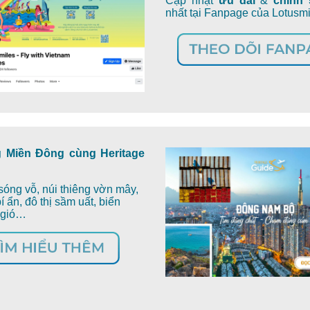
Cập nhật
ưu đãi
&
chính
nhất tại Fanpage của Lotusm
 Miền Đông cùng Heritage
sóng vỗ, núi thiêng vờn mây,
í ẩn, đô thị sầm uất, biển
 gió…