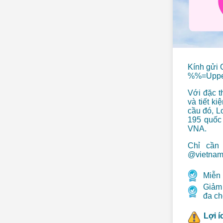
Kính gửi 
%%=Uppe
Với đặc t
và tiết k
cầu đó, L
195 quốc 
VNA.
Chỉ cần
@vietnama
Miễn 
Giảm
đa ch
Lợi í