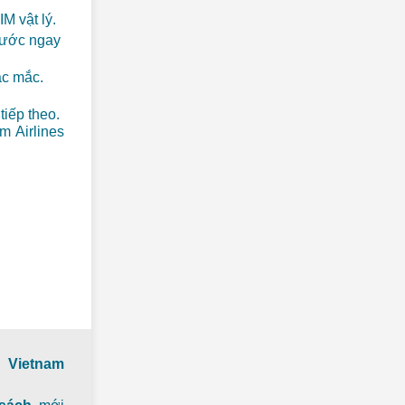
M vật lý.
cước ngay
ắc mắc.
iếp theo.
m Airlines
 Vietnam