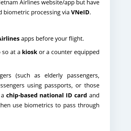
ietnam Airlines website/app but have
d biometric processing via
VNeID
.
irlines
apps before your flight.
o so at a
kiosk
or a counter equipped
ers (such as elderly passengers,
assengers using passports, or those
e a
chip-based national ID card
and
 then use biometrics to pass through