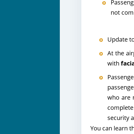
Passenge
not comp
Update to
At the ai
with
faci
Passenge
passenge
who are n
complete 
security 
You can learn t