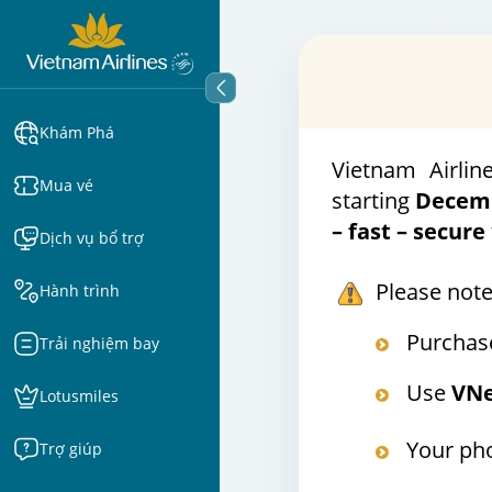
Khám Phá
Vietnam Airline
Mua vé
starting
Decemb
– fast – secure
Dịch vụ bổ trợ
Please note
Hành trình
Purchase
Trải nghiệm bay
Use
VNe
Lotusmiles
Your pho
Trợ giúp