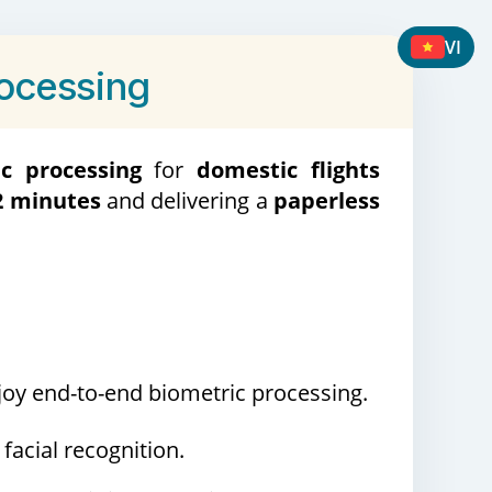
VI
rocessing
c processing
for
domestic flights
2 minutes
and delivering a
paperless
joy end-to-end biometric processing.
acial recognition.