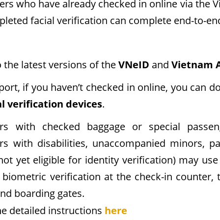
rs who have already checked in online via the V
leted facial verification can complete end-to-en
 the latest versions of the
VNeID
and
Vietnam A
rport, if you haven’t checked in online, you can d
al verification devices
.
rs with checked baggage or special passeng
rs with disabilities, unaccompanied minors, p
ot yet eligible for identity verification) may us
biometric verification at the check-in counter,
and boarding gates.
he detailed instructions
here