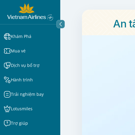
An t
Khám Phá
Mua vé
Dịch vụ bổ trợ
Hành trình
Trải nghiệm bay
Lotusmiles
Trợ giúp