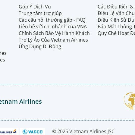
Góp Ý Dịch Vụ
Các Điều Kiện &
Trung tâm trợ giúp
Điều Lệ Vận Ch
Các câu hỏi thường gặp - FAQ
Điều Kiện Sử Dụ
Liên hệ với chi nhánh của VNA
Bảo Mật Thông 
Chính Sách Bảo Vệ Hành Khách
Quy Chế Hoạt Đ
Trợ Lý Ảo Của Vietnam Airlines
Ứng Dụng Di Động
ines
nes
etnam Airlines
© 2025 Vietnam Airlines JSC