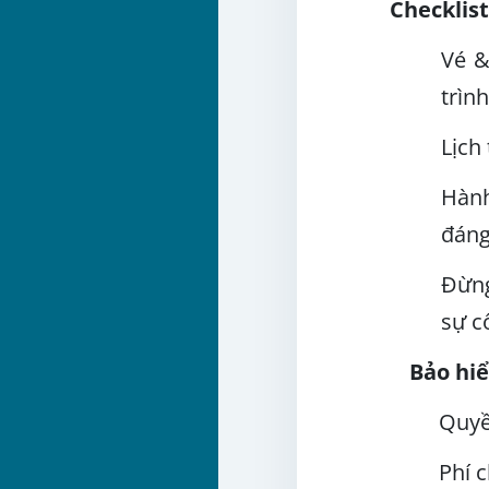
Checklis
Vé &
trìn
Lịch
Hành
đáng
Đừng
sự c
Bảo hiể
Quyề
Phí c