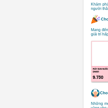
Khám phá
người thâ
Cho
Mang đến
giải trí h
Cho
Những mó
vàng cho 