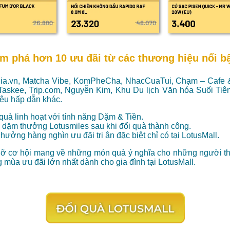
m phá hơn 10 ưu đãi từ các thương hiệu nổi b
Mia.vn, Matcha Vibe, KomPheCha, NhacCuaTui, Chạm – Cafe
Taskee, Trip.com, Nguyễn Kim, Khu Du lịch Văn hóa Suối Tiê
ệu hấp dẫn khác.
quà linh hoạt với tính năng Dặm & Tiền.
 dặm thưởng Lotusmiles sau khi đổi quà thành công.
hưởng hàng nghìn ưu đãi tri ân đặc biệt chỉ có tại LotusMall.
ỡ cơ hội mang về những món quà ý nghĩa cho những người t
 mùa ưu đãi lớn nhất dành cho gia đình tại LotusMall.