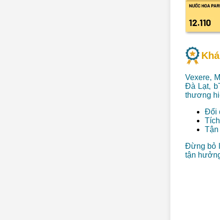
Khá
Vexere, 
Đà Lạt, b
thương hi
Đổi 
Tích
Tận 
Đừng bỏ l
tận hưởng