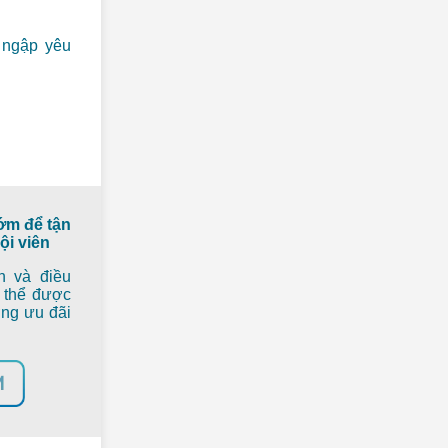
n ngập yêu
ớm để tận
ội viên
n và điều
ó thể được
ng ưu đãi