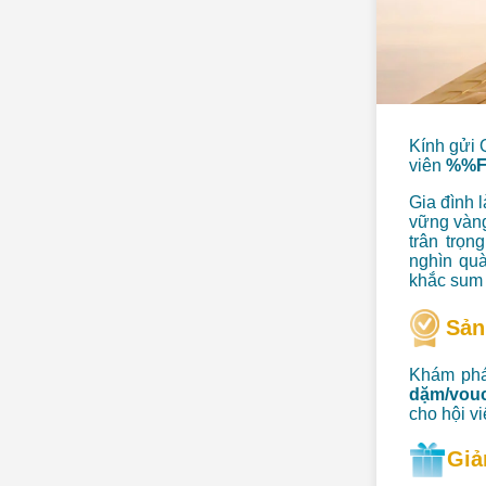
Kính gửi 
viên
%%F
Gia đình 
vững vàng
trân trọ
nghìn quà
khắc sum 
Sản
Khám phá
dặm/vou
cho hội v
Giả