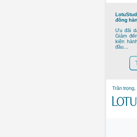
LotuStu
đồng hàn
Ưu đãi dà
Giảm đến
kiện hàn
đầu…
Trân trọng,