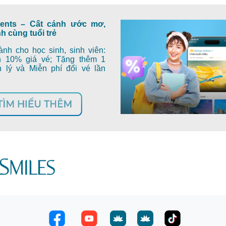
dents – Cất cánh ước mơ,
h cùng tuổi trẻ
nh cho học sinh, sinh viên:
 10% giá vé; Tặng thêm 1
h lý và Miễn phí đổi vé lần