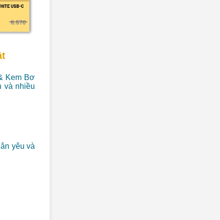
ật
 & Kem Bơ
n và nhiều
hân yêu và