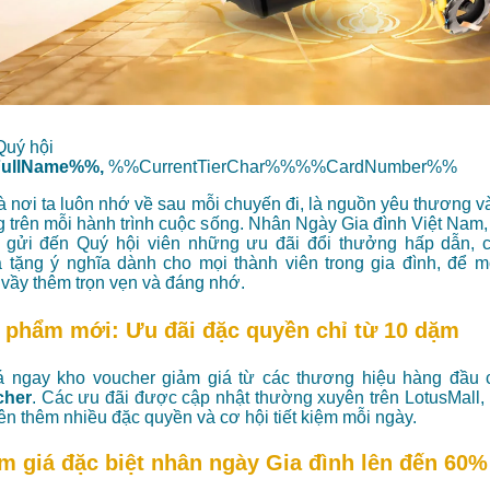
Quý hội
ullName%%,
%%CurrentTierChar%%%%CardNumber%%
là nơi ta luôn nhớ về sau mỗi chuyến đi, là nguồn yêu thương v
 trên mỗi hành trình cuộc sống. Nhân Ngày Gia đình Việt Nam,
ng gửi đến Quý hội viên những ưu đãi đổi thưởng hấp dẫn, 
 tặng ý nghĩa dành cho mọi thành viên trong gia đình, để 
vầy thêm trọn vẹn và đáng nhớ.
 phẩm mới: Ưu đãi đặc quyền chỉ từ 10 dặm
 ngay kho voucher giảm giá từ các thương hiệu hàng đầu 
cher
. Các ưu đãi được cập nhật thường xuyên trên LotusMall
iên thêm nhiều đặc quyền và cơ hội tiết kiệm mỗi ngày.
m giá đặc biệt nhân ngày Gia đình lên đến 60%