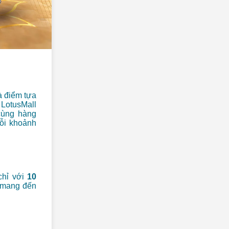
à điểm tựa
 LotusMall
cùng hàng
mỗi khoảnh
chỉ với
10
, mang đến