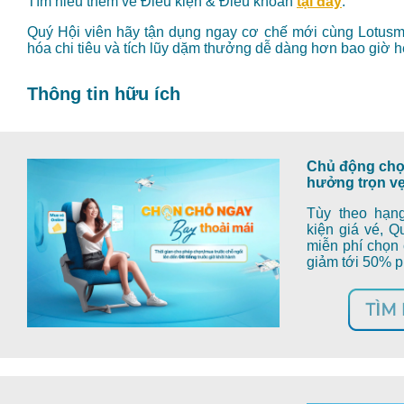
Tìm hiểu thêm về Điều kiện & Điều khoản
t
ại đây
.
Quý Hội viên hãy tận dụng ngay cơ chế mới cùng Lotusmi
hóa chi tiêu và tích lũy dặm thưởng dễ dàng hơn bao giờ h
Thông tin hữu ích
Chủ động chọ
hưởng trọn vẹ
Tùy theo hạng
kiện giá vé, Q
miễn phí chọn
giảm tới
50% p