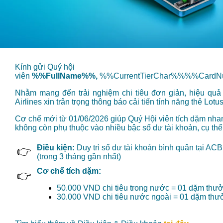
Kính gửi Quý hội
viên
%%FullName%%,
%%CurrentTierChar%%%%Card
Nhằm mang đến trải nghiệm chi tiêu đơn giản, hiệu quả
Airlines xin trân trọng thông báo cải tiến tính năng thẻ Lot
Cơ chế mới từ 01/06/2026 giúp Quý Hội viên tích dặm nh
không còn phụ thuộc vào nhiều bậc số dư tài khoản, cụ thể
Điều kiện:
Duy trì số dư tài khoản bình quân tại AC
👉
(trong 3 tháng gần nhất)
Cơ chế tích dặm:
👉
50.000 VND chi tiêu trong nước = 01 dặm thư
30.000 VND chi tiêu nước ngoài = 01 dặm thư