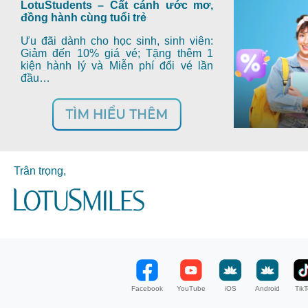
LotuStudents – Cất cánh ước mơ,
đồng hành cùng tuổi trẻ
Ưu đãi dành cho học sinh, sinh viên:
Giảm đến 10% giá vé; Tặng thêm 1
kiện hành lý và Miễn phí đổi vé lần
đầu…
Trân trọng,
Facebook
YouTube
iOS
Android
TikT