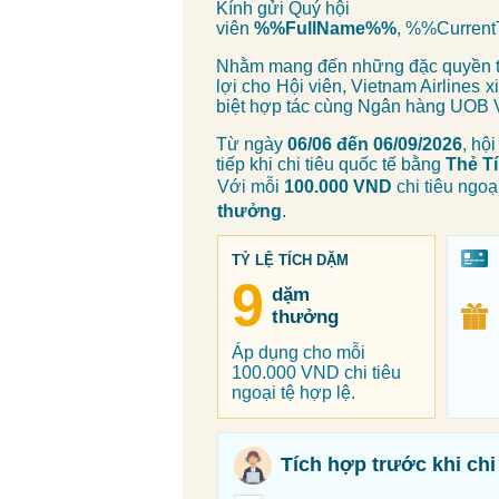
Kính gửi Quý hội
viên
%%FullName%%
, %%Curre
Nhằm mang đến những đặc quyền tíc
lợi cho Hội viên, Vietnam Airlines 
biệt hợp tác cùng Ngân hàng UOB 
Từ ngày
06/06 đến 06/09/2026
, hộ
tiếp khi chi tiêu quốc tế bằng
Thẻ T
Với mỗi
100.000 VND
chi tiêu ngoạ
thưởng
.
TỶ LỆ TÍCH DẶM
9
dặm
thưởng
Áp dụng cho mỗi
100.000 VND chi tiêu
ngoại tệ hợp lệ.
Tích hợp trước khi chi