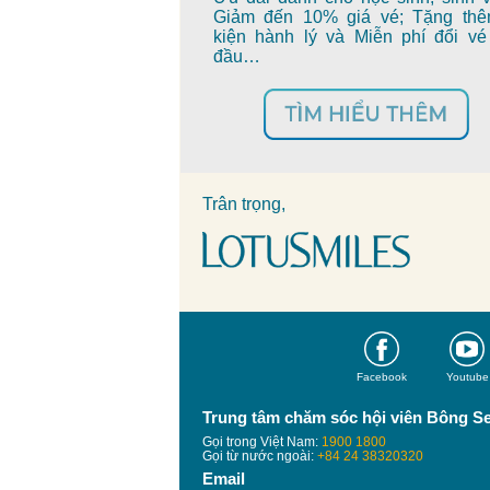
Giảm đến 10% giá vé; Tặng th
kiện hành lý và Miễn phí đổi vé
đầu…
Trân trọng,
Facebook
Youtube
Trung tâm chăm sóc hội viên Bông S
Gọi trong Việt Nam:
1900 1800
Gọi từ nước ngoài:
+84 24 38320320
Email