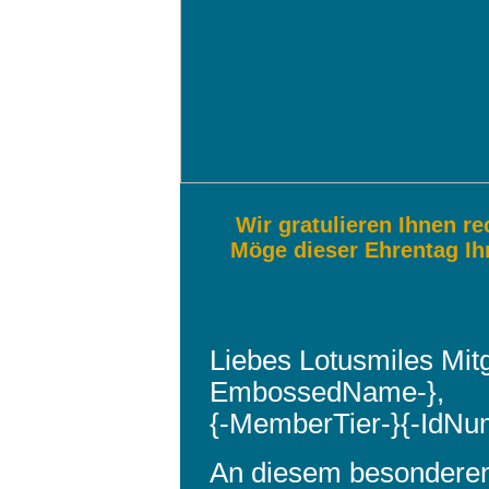
Wir gratulieren Ihnen re
Möge dieser Ehrentag Ih
Liebes Lotusmiles Mitgl
EmbossedName-},
{-MemberTier-}{-IdNu
An diesem besonderen 