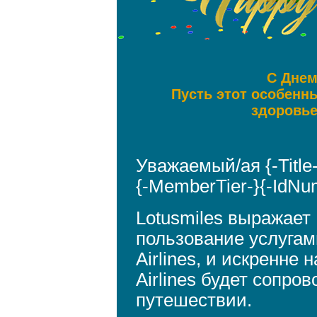
С Днем
Пусть этот особенн
здоровье
Уважаемый/ая {-Title
{-MemberTier-}{-IdNu
Lotusmiles выражает
пользование услугам
Airlines, и искренне 
Airlines будет сопр
путешествии.