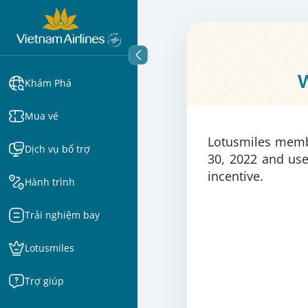
w
Khám Phá
Mua vé
Lotusmiles membe
Dịch vụ bổ trợ
30, 2022 and use
incentive.
Hành trình
Trải nghiệm bay
Lotusmiles
Trợ giúp