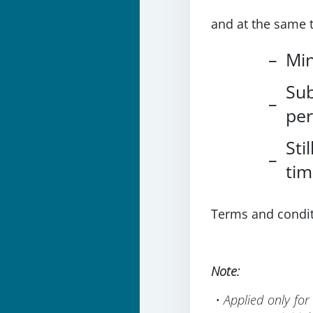
and at the same 
–
Min
Su
–
per
Sti
–
tim
Terms and condit
Note:
• Applied only fo