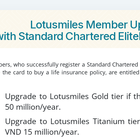
Lotusmiles Member U
ith Standard Chartered Elite
rs, who successfully register a Standard Chartered E
 the card to buy a life insurance policy, are entit
Upgrade to Lotusmiles Gold tier
if
t
50 million/year.
Upgrade to Lotusmiles Titanium tie
VND 15 million/year.