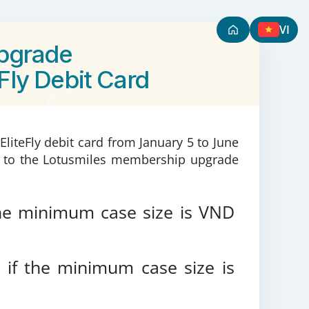
VI
pgrade
Fly Debit Card
liteFly debit card from January 5 to June
led to the Lotusmiles membership upgrade
he
minimum case size is VND
r
if
the
minimum case size is