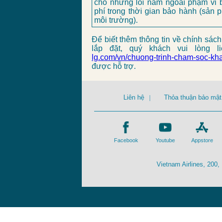
cho những lỗi nằm ngoài phạm vi 
phí trong thời gian bảo hành (sản 
môi trường).
Để biết thêm thông tin về chính sác
lắp đặt, quý khách vui lòng 
lg.com/vn/chuong-trinh-cham-soc-kh
được hỗ trợ.
Liên hệ
|
Thỏa thuận bảo mật
Facebook
Youtube
Appstore
Vietnam Airlines, 200