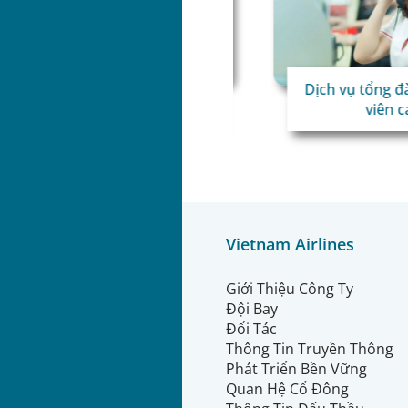
rải nghiệm gửi hành lý tự
Dịch vụ tổng đài 
ng cùng Vietnam Airlines
viên cao
Vietnam Airlines
Giới Thiệu Công Ty
Đội Bay
Đối Tác
Thông Tin Truyền Thông
Phát Triển Bền Vững
Quan Hệ Cổ Đông