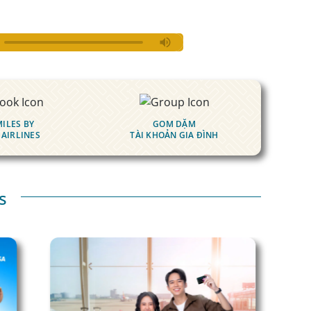
ILES BY
GOM DẶM
 AIRLINES
TÀI KHOẢN GIA ĐÌNH
s