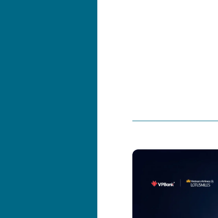
 bánh Trung thu LotusDeli
Hưởng Ưu đãi độc quyền!