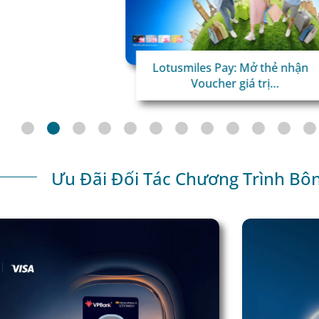
Lotusmiles Pay: Mở thẻ nhận
Voucher giá trị
Chi tiêu quốc tế x3 dặm
thưởng!
Ưu Đãi Đối Tác Chương Trình Bô