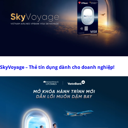
SkyVoyage – Thẻ tín dụng dành cho doanh nghiệp!