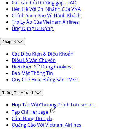
Các câu hỏi thường gặp - FAQ
Liên Hệ Với Chi Nhánh Của VNA
Chính Sách Bảo Vệ Hành Khách
Trợ Lý Ảo Của Vietnam Airlines
Ứng Dụng Di Động
Pháp Lý
Các Điều Kiện & Điều Khoản
Điều Lệ Vận Chuyển
Điều Kiện Sử Dụng Cookies
Bảo Mật Thông Tin
Quy Chế Hoạt Động Sàn TMĐT
Thông Tin Hữu Ích
Hợp Tác Với Chương Trình Lotusmiles
Tạp Chí Heritage
Cẩm Nang Du Lịch
Quảng Cáo Với Vietnam Airlines