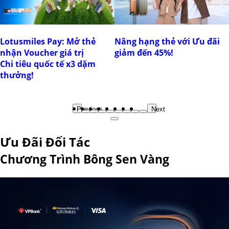
Lotusmiles Pay: Mở thẻ
Nâng hạng thẻ với Ưu đãi
nhận Voucher giá trị
giảm đến 45%!
Chi tiêu quốc tế x3 dặm
thưởng!
Previous
Next
Ưu Đãi Đối Tác
Chương Trình Bông Sen Vàng