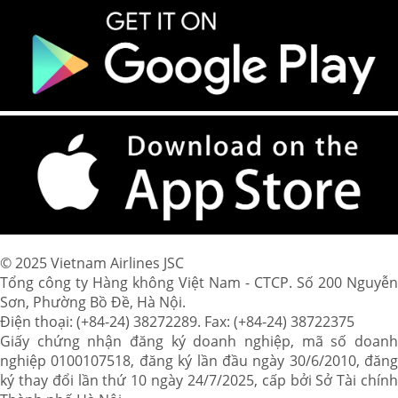
© 2025 Vietnam Airlines JSC
Tổng công ty Hàng không Việt Nam - CTCP. Số 200 Nguyễn
Sơn, Phường Bồ Đề, Hà Nội.
Điện thoại: (+84-24) 38272289. Fax: (+84-24) 38722375
Giấy chứng nhận đăng ký doanh nghiệp, mã số doanh
nghiệp 0100107518, đăng ký lần đầu ngày 30/6/2010, đăng
ký thay đổi lần thứ 10 ngày 24/7/2025, cấp bởi Sở Tài chính