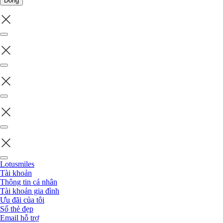
Đóng
Lotusmiles
Tài khoản
Thông tin cá nhân
Tài khoản gia đình
Ưu đãi của tôi
Số thẻ đẹp
Email hỗ trợ