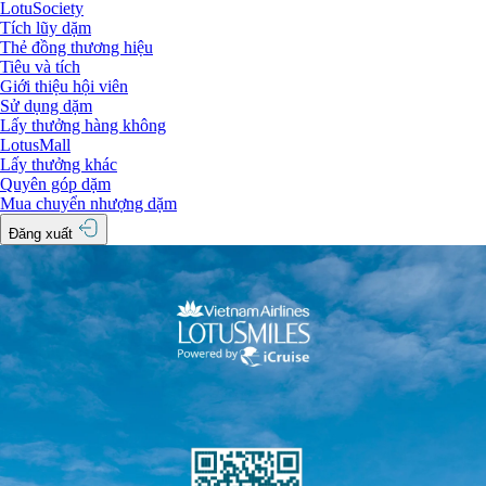
LotuSociety
Tích lũy dặm
Thẻ đồng thương hiệu
Tiêu và tích
Giới thiệu hội viên
Sử dụng dặm
Lấy thưởng hàng không
LotusMall
Lấy thưởng khác
Quyên góp dặm
Mua chuyển nhượng dặm
Đăng xuất