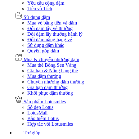
Yêu cầu cộng dặm
Tiêu và Tích
Sử dụng dặm
Mua vé bằng tiền và dặm
Đổi dặm lấy vé thưởng
Đổi dặm lấy thưởng hành lý
Đổi dặm nâng hạng vé
Sử dụng dặm khác
Quyên góp dặm
Mua & chuyển nhượng dặm
Mua thẻ Bông Sen Vàng
Gia hạn & Nâng hạng thẻ
Mua dặm thưởng
Chuyển nhượng dặm thưởng
Gia hạn dặm thưởng
Khôi phục dặm thưởng
Sản phẩm Lotusmiles
Số đẹp Lotus
LotusMall
Bảo hiểm Lotus
Hợp tác với Lotusmiles
Trợ giúp