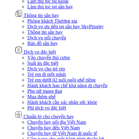
Làm thủ tục tại kiosk
Làm thủ tục tại sân bay
Thông tin sân bay
Phòng khách Thương gia
Dịch vụ ưu tiên tại sân bay SkyPriority
Thông tin sân bay
Dịch vụ nối chuyến
Bản đồ sân bay
Dịch vụ đặc biệt
Vận chuyển thú cưng
Suất ăn đặc biệt
Dịch vụ cho trẻ em
Trẻ em đi một mình
Trẻ em dưới 02 tuổi ngồi ghế riêng
Hành khách hạn chế khả năng di chuyển
Phụ nữ mang thai
Mua thêm ghế
Hành khách cần xác nhận sức khỏe
Phí dịch vụ đặc biệt
Chuẩn bị cho chuyến bay
Chuyến bay nội địa Việt Nam
Chuyến bay đến Việt Nam
Chuyến bay từ Việt Nam đi quốc tế
Cẩm nang cho một hành trình thuận lợi