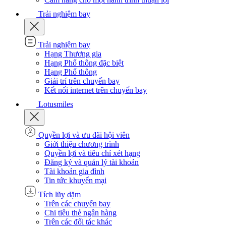
Trải nghiệm bay
Trải nghiệm bay
Hạng Thương gia
Hạng Phổ thông đặc biệt
Hạng Phổ thông
Giải trí trên chuyến bay
Kết nối internet trên chuyến bay
Lotusmiles
Quyền lợi và ưu đãi hội viên
Giới thiệu chương trình
Quyền lợi và tiêu chí xét hạng
Đăng ký và quản lý tài khoản
Tài khoản gia đình
Tin tức khuyến mại
Tích lũy dặm
Trên các chuyến bay
Chi tiêu thẻ ngân hàng
Trên các đối tác khác