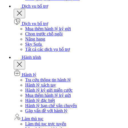
Dịch vụ bổ trợ
Dịch vụ bổ trợ
Mua thêm hành lý ký gửi
Chọn trước chỗ ngồi
Nâng hạng
Sky Sofa
Tất cả các dịch vụ bổ trợ
Hành trình
Hành lý
Tra cứu thông tin hành lý
Hành lý xách tay
Hành lý ký gửi miễn cước
Mua thêm hành lý ký gửi
Hành lý đặc biệt
Hành lý hạn chế vận chuyển
Gặp vấn đề với hành lý
Làm thủ tục
Làm thủ tục trực tuyến