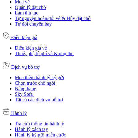
Mua vé
Quản lý đặt chỗ
Làm thủ tục
Tự nguyện hoàn/đổi vé & Hủy đặt chỗ
Tự đổi chuyến bay
Điều kiện giá
Điều kiện giá vé
Thuế, phí, lệ phí và & phụ thu
Dịch vụ bổ trợ
Mua thêm hành lý ký gửi
Chọn trước chỗ ngồi
Nâng hạng
Sky Sofa
Tất cả các dịch vụ bổ trợ
Hành lý
Tra cứu thông tin hành lý
Hành lý xách tay
Hành lý ký gửi miễn cước