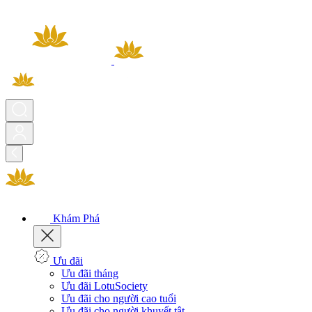
Khám Phá
Ưu đãi
Ưu đãi tháng
Ưu đãi LotuSociety
Ưu đãi cho người cao tuổi
Ưu đãi cho người khuyết tật