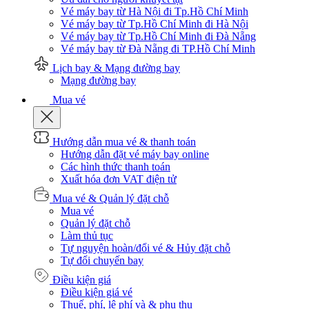
Vé máy bay từ Hà Nội đi Tp.Hồ Chí Minh
Vé máy bay từ Tp.Hồ Chí Minh đi Hà Nội
Vé máy bay từ Tp.Hồ Chí Minh đi Đà Nẵng
Vé máy bay từ Đà Nẵng đi TP.Hồ Chí Minh
Lịch bay & Mạng đường bay
Mạng đường bay
Mua vé
Hướng dẫn mua vé & thanh toán
Hướng dẫn đặt vé máy bay online
Các hình thức thanh toán
Xuất hóa đơn VAT điện tử
Mua vé & Quản lý đặt chỗ
Mua vé
Quản lý đặt chỗ
Làm thủ tục
Tự nguyện hoàn/đổi vé & Hủy đặt chỗ
Tự đổi chuyến bay
Điều kiện giá
Điều kiện giá vé
Thuế, phí, lệ phí và & phụ thu