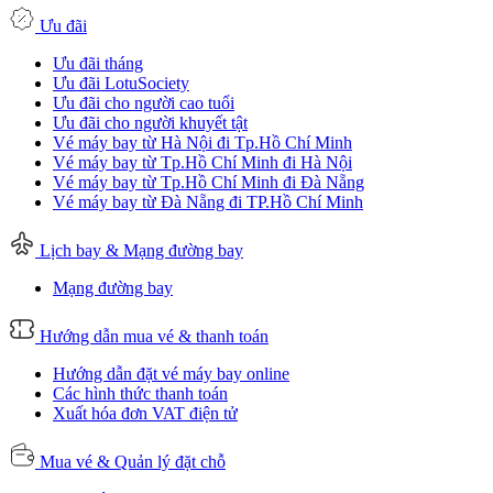
Ưu đãi
Ưu đãi tháng
Ưu đãi LotuSociety
Ưu đãi cho người cao tuổi
Ưu đãi cho người khuyết tật
Vé máy bay từ Hà Nội đi Tp.Hồ Chí Minh
Vé máy bay từ Tp.Hồ Chí Minh đi Hà Nội
Vé máy bay từ Tp.Hồ Chí Minh đi Đà Nẵng
Vé máy bay từ Đà Nẵng đi TP.Hồ Chí Minh
Lịch bay & Mạng đường bay
Mạng đường bay
Hướng dẫn mua vé & thanh toán
Hướng dẫn đặt vé máy bay online
Các hình thức thanh toán
Xuất hóa đơn VAT điện tử
Mua vé & Quản lý đặt chỗ