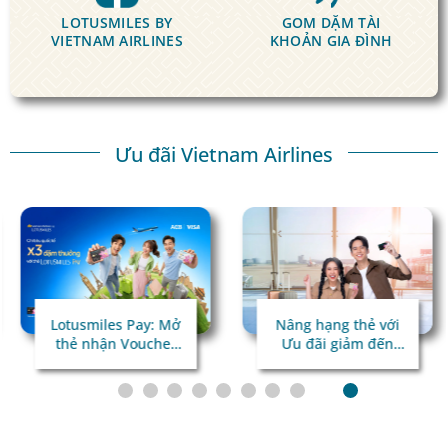
LOTUSMILES BY
GOM DẶM
TÀI
VIETNAM AIRLINES
KHOẢN GIA ĐÌNH
Ưu đãi Vietnam Airlines
Lotusmiles Pay: Mở
Nâng hạng thẻ với
thẻ nhận Voucher
Ưu đãi giảm đến
giá trị
45%!
Chi tiêu quốc tế x3
dặm thưởng!