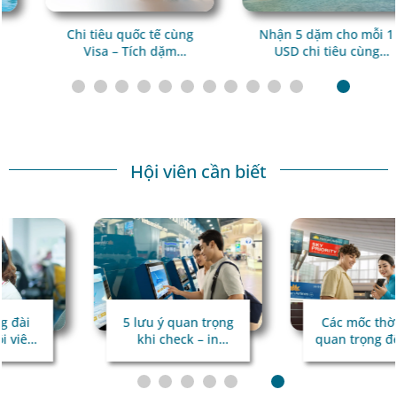
Chi tiêu quốc tế cùng
Nhận 5 dặm cho mỗi 1
Visa – Tích dặm
USD chi tiêu cùng
Lotusmiles cho mọi
Trip.com
hành trình
Hội viên cần biết
5 lưu ý quan trọng
Các mốc thời gian
khi check – in
quan trọng để hành
online qua hệ thống
trình bay
kiểm tra tự động
thuận lợi
TravelDoc ADC