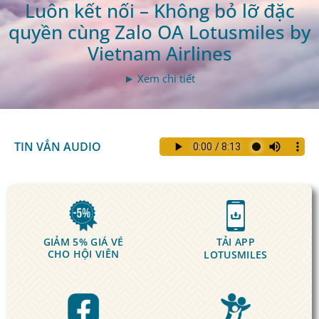
Luôn kết nối – Không bỏ lỡ đặc
quyền cùng Zalo OA Lotusmiles by
Vietnam Airlines
► Xem chi tiết
TIN VẮN AUDIO
GIẢM 5% GIÁ VÉ
TẢI APP
CHO HỘI VIÊN
LOTUSMILES