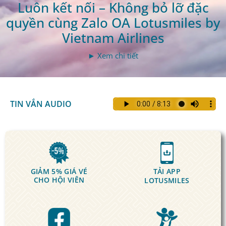
Luôn kết nối – Không bỏ lỡ đặc
quyền cùng Zalo OA Lotusmiles by
Vietnam Airlines
► Xem chi tiết
TIN VẮN AUDIO
GIẢM 5% GIÁ VÉ
TẢI APP
CHO HỘI VIÊN
LOTUSMILES