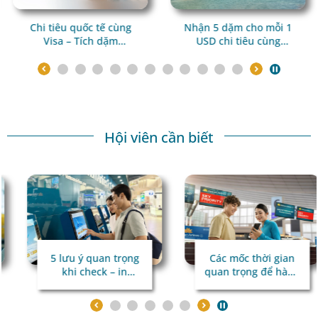
Chi tiêu quốc tế cùng
Nhận 5 dặm cho mỗi 1
Visa – Tích dặm
USD chi tiêu cùng
Lotusmiles cho mọi
Trip.com
hành trình
Hội viên cần biết
5 lưu ý quan trọng
Các mốc thời gian
khi check – in
quan trọng để hành
online qua hệ thống
trình bay
kiểm tra tự động
thuận lợi
TravelDoc ADC