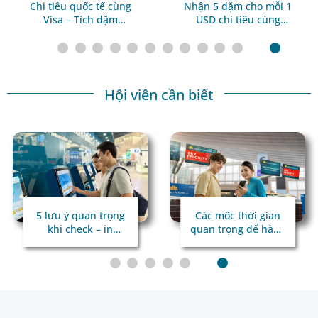
Chi tiêu quốc tế cùng
Nhận 5 dặm cho mỗi 1
Visa – Tích dặm
USD chi tiêu cùng
Lotusmiles cho mọi
Trip.com
hành trình
Hội viên cần biết
5 lưu ý quan trọng
Các mốc thời gian
khi check – in
quan trọng để hành
online qua hệ thống
trình bay
kiểm tra tự động
thuận lợi
TravelDoc ADC