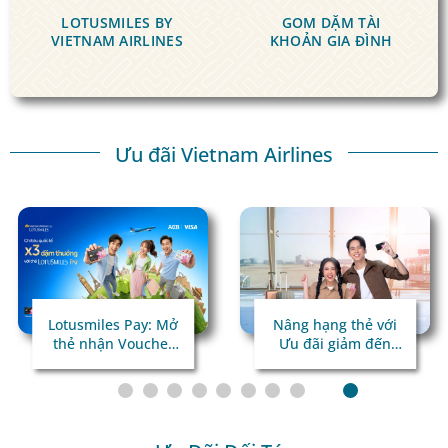
LOTUSMILES BY
GOM DẶM
TÀI
VIETNAM AIRLINES
KHOẢN GIA ĐÌNH
Ưu đãi Vietnam Airlines
Lotusmiles Pay: Mở
Nâng hạng thẻ với
thẻ nhận Voucher
Ưu đãi giảm đến
giá trị
45%!
Chi tiêu quốc tế x3
dặm thưởng!