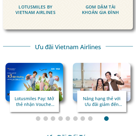
LOTUSMILES BY
GOM DẶM
TÀI
VIETNAM AIRLINES
KHOẢN GIA ĐÌNH
Ưu đãi Vietnam Airlines
Lotusmiles Pay: Mở
Nâng hạng thẻ với
thẻ nhận Voucher
Ưu đãi giảm đến
giá trị
45%!
Chi tiêu quốc tế x3
dặm thưởng!