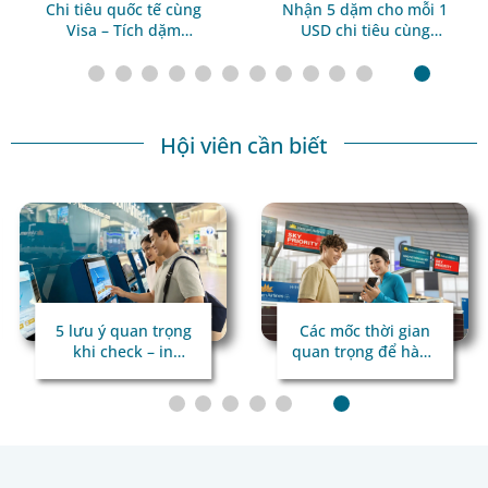
Chi tiêu quốc tế cùng
Nhận 5 dặm cho mỗi 1
Visa – Tích dặm
USD chi tiêu cùng
Lotusmiles cho mọi
Trip.com
hành trình
Hội viên cần biết
5 lưu ý quan trọng
Các mốc thời gian
khi check – in
quan trọng để hành
online qua hệ thống
trình bay
kiểm tra tự động
thuận lợi
TravelDoc ADC