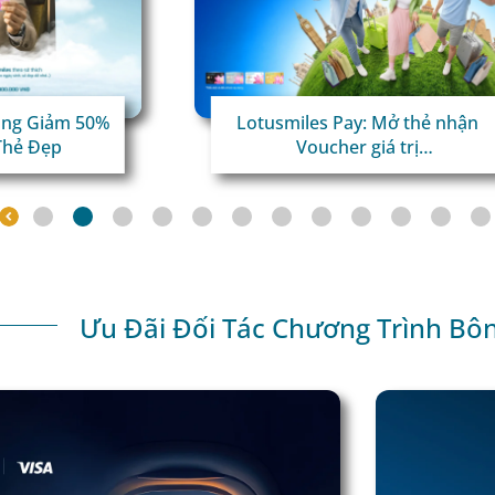
Đồng Giảm 50%
Lotusmiles Pay: Mở thẻ nhận
Thẻ Đẹp
Voucher giá trị
Chi tiêu quốc tế x3 dặm
thưởng!
Ưu Đãi Đối Tác Chương Trình Bô