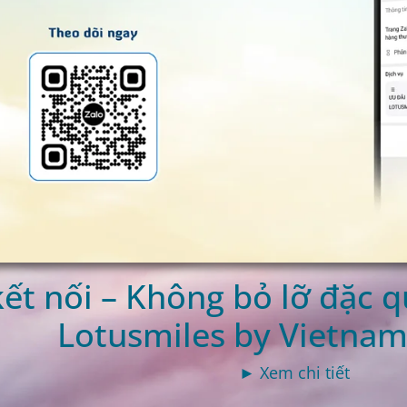
ết nối – Không bỏ lỡ đặc 
Lotusmiles by Vietnam 
► Xem chi tiết