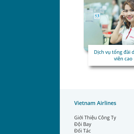
rải nghiệm gửi hành lý tự
Dịch vụ tổng đài 
ng cùng Vietnam Airlines
viên cao
Vietnam Airlines
Giới Thiệu Công Ty
Đội Bay
Đối Tác