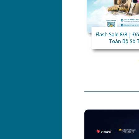
 bánh Trung thu LotusDeli
Flash Sale 8/8 | 
Hưởng Ưu đãi độc quyền!
Toàn Bộ Số 