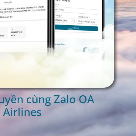
quyền cùng Zalo OA
Airlines