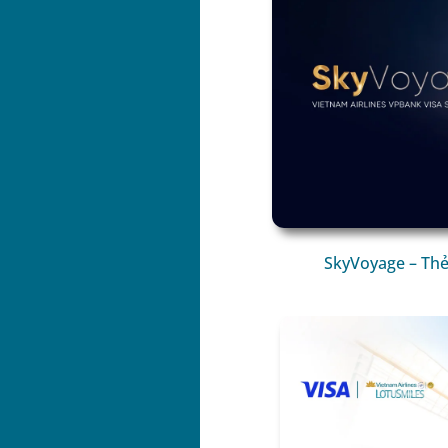
SkyVoyage – Thẻ