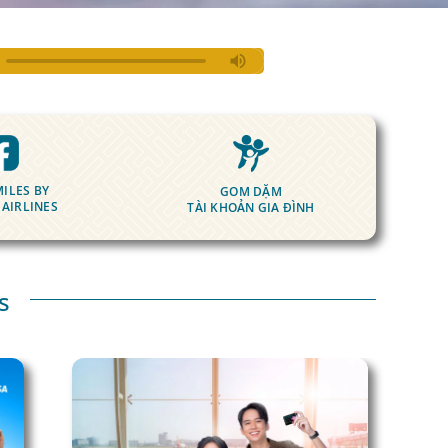
ILES BY
GOM DẶM
 AIRLINES
TÀI KHOẢN GIA ĐÌNH
s