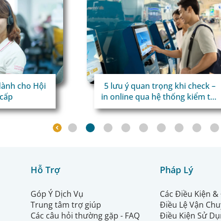
5 lưu ý quan trọng khi check –
dành cho Hội
in online qua hệ thống kiểm tra
 cấp
tự động TravelDoc ADC
Hỗ Trợ
Pháp Lý
Góp Ý Dịch Vụ
Các Điều Kiện &
Trung tâm trợ giúp
Điều Lệ Vận Ch
Các câu hỏi thường gặp - FAQ
Điều Kiện Sử Dụ