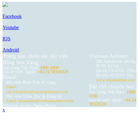
Facebook
Youtube
IOS
Android
Trung tâm chăm sóc hội viên
Vietnam Airlines:
Bông Sen Vàng:
200, Nguyễn Sơn, phường
Bồ Đề, Hà Nội.
Gọi trong Việt Nam:
1900 1800
(84-24) 3 8732732 - Office
Gọi từ nước ngoài:
+84 24 38320320
(84-24) 3 8722375 - Fax
Email:
www.vietnamairlines.com
Hội viên Bạch Kim & Vàng:
Đặt chỗ chuyến bay:
Email:
vip.lotusmiles@vietnamairlines.com
Gọi trong Việt Nam:
1900
1100
Hội viên Titan, Bạc & Đăng ký:
Gọi từ nước ngoài:
+84 24
Email: lotusmiles@vietnamairlines.com
38320320
Thỏa thuận bảo mật
|
Ngừng đăng ký
x