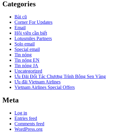
Categories
Bài cũ
Corner For Updates
Email
Hội viên cần biết
Lotusmiles Partners
Solo email
Special email
Tin nóng
Tin nóng EN
Tin nóng JA
Uncategorized
Ưu Đãi Đối Tác Chương Trình Bông Sen Vàng
Ưu đãi Vietnam Airlines
Vietnam Airlines Special Offers
Meta
Log in
Entries feed
Comments feed
WordPress.org