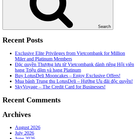
Search
Recent Posts
Exclusive Elite Privileges from Vietcombank for Million
Miler and Platinum Members
Đặc quyền Thượng lưu từ Vietcombank dành riêng Hội viên
hạng Triệu dặm và hạng Platinum
Buy LotusDeli Mooncakes – Enjoy Exclusive Offers!
Mua bánh Trung thu LotusDeli – Hưởng Ưu đãi độc quyền!
SkyVoyage – The Credit Card for Businesses!
Recent Comments
Archives
August 2026
July 2026
June 2026